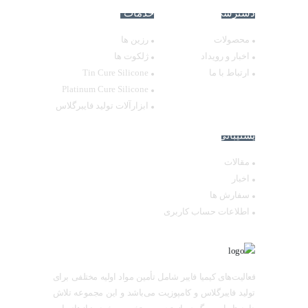
دسترسی سریع
خدمات کیمیافایبر
محصولات
رزین ها
اخبار و رویداد
ژلکوت ها
ارتباط با ما
Tin Cure Silicone
Platinum Cure Silicone
ابزارآلات تولید فایبرگلاس
پشتیبانی
مقالات
اخبار
سفارش ها
اطلاعات حساب كاربری
فعالیت‌های کیمیا فایبر شامل تأمین مواد اولیه مختلفی برای
تولید فایبرگلاس و کامپوزیت می‌باشد و این مجموعه تلاش