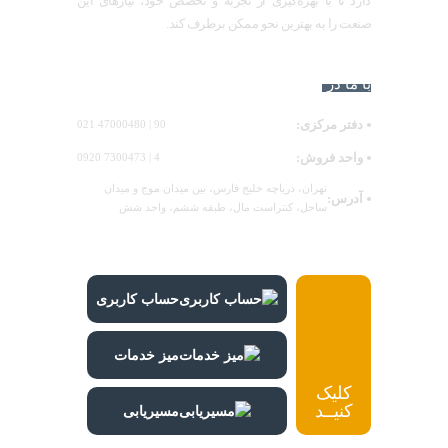
دارد تا با بهره‌گیری از تجربه و تخصص خود، نیازهای این
صنعت را به بهترین نحو ممکن برطرف کند.
با ما در ارتباط باشید:
دفتر مرکزی:
90 | 47000480 021
واحد فروش:
4 | 7300473 0920
تهران، دریاچه خلیج فارس، بین میدان موج و میدان
آدرس:
ساحل، کنتراست مال، طبقه ششم، واحد شش
حساب کاربری
میز خدمات
کلیک
کنیــد
مسیریابی