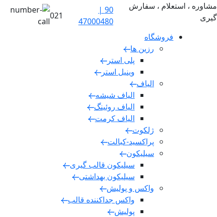
مشاوره ، استعلام ، سفارش
90 |
021
گیری
47000480
فروشگاه
رزین ها
پلی استر
وینیل استر
الیاف
الیاف شیشه
الیاف روئینگ
الیاف کرمت
ژلکوت
پراکسید-کبالت
سیلیکون
سیلیکون قالب گیری
سیلیکون بهداشتی
واکس و پولیش
واکس جداکننده قالب
پولیش