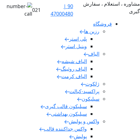
مشاوره ، استعلام ، سفارش
90 |
021
گیری
47000480
فروشگاه
رزین ها
پلی استر
وینیل استر
الیاف
الیاف شیشه
الیاف روئینگ
الیاف کرمت
ژلکوت
پراکسید-کبالت
سیلیکون
سیلیکون قالب گیری
سیلیکون بهداشتی
واکس و پولیش
واکس جداکننده قالب
پولیش