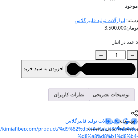
موجود
دسته:
ابزارآلات تولید فایبرگلاس
تومان
3.500.000
5 عدد در انبار
افزودن به سبد خرید
توضیحات تشریحی
نظرات کاربران
دسته‌بندی:
ابزارآلات تولید فایبرگلاس
برچسب‌ها: بدون برچسب
://kimiafiber.com/product/%d9%82%db%8c%da%86%db%8c-
%d8%a8%d8%b1%d8%b4-